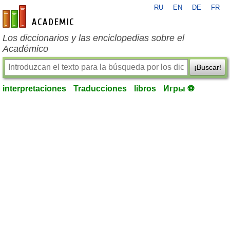
RU
EN
DE
FR
es-academic.com
Los diccionarios y las enciclopedias sobre el
Académico
¡Buscar!
interpretaciones
Traducciones
libros
Игры ⚽